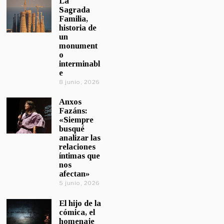
La
Sagrada
Familia,
historia de
un
monument
o
interminabl
e
8 junio, 2026
Anxos
Fazáns:
«Siempre
busqué
analizar las
relaciones
íntimas que
nos
afectan»
5 junio, 2026
El hijo de la
cómica, el
homenaje