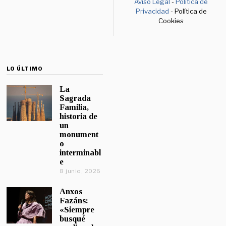
Aviso Legal
-
Política de
Privacidad
- Política de
Cookies
LO ÚLTIMO
La
Sagrada
Familia,
historia de
un
monument
o
interminabl
e
8 junio, 2026
Anxos
Fazáns:
«Siempre
busqué