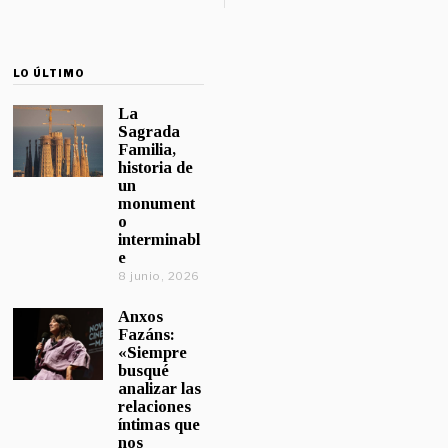
LO ÚLTIMO
La
Sagrada
Familia,
historia de
un
monument
o
interminabl
e
8 junio, 2026
Anxos
Fazáns:
«Siempre
busqué
analizar las
relaciones
íntimas que
nos