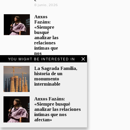
8 junio, 2026
Anxos
Fazáns:
«Siempre
busqué
analizar las
relaciones
íntimas que
nos
afectan»
YOU MIGHT BE INTERESTED IN
5 junio, 2026
La Sagrada Familia,
historia de un
El hijo de la
monumento
cómica, el
interminable
homenaje
de
Sacristán a
Anxos Fazáns:
Fernán
«Siempre busqué
Gómez
analizar las relaciones
28 mayo,
íntimas que nos
2026
afectan»