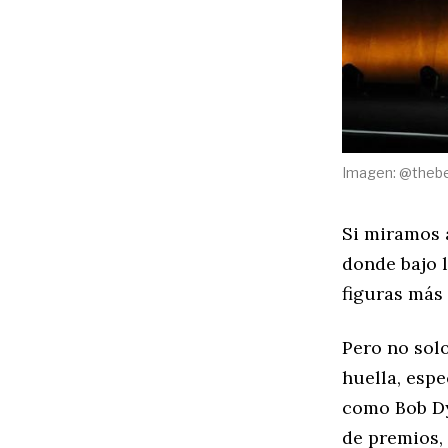
Imagen: @theb
Si miramos 
donde bajo l
figuras más
Pero no solo
huella, esp
como Bob Dyl
de premios,