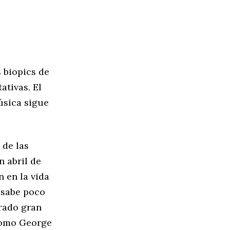
 biopics de
ativas. El
úsica sigue
 de las
n abril de
 en la vida
e sabe poco
erado gran
como George