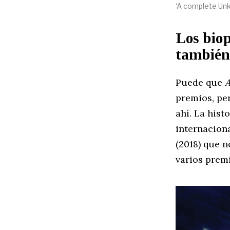
‘A complete Unk
Los biop
también 
Puede que
premios, per
ahí. La hist
internacion
(2018) que n
varios prem