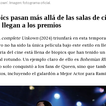
own’. Imagen: fotograma oficial.
ics pasan más allá de las salas de c
llegan a los premios
A complete Unkown
(2024) triunfará en esta tempor
o no ha sido la única película bajo este estilo en ll
oria del cine está llena de biopics que han tenido un
al rotundo. Un ejemplo claro de ello es
Bohemian R
o solo conquistó a los fans de Queen, sino que tamb
ios, incluyendo el galardón a Mejor Actor para Rami