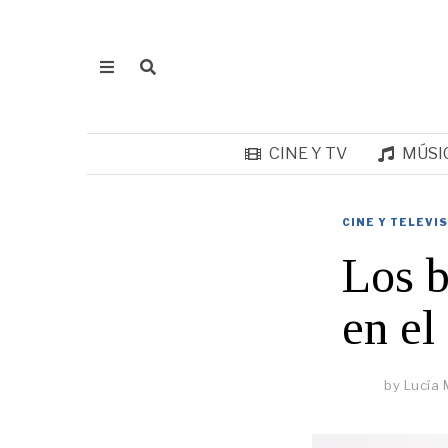
CINE Y TV
MÚSI
CINE Y TELEVI
Los b
en el
by
Lucía 