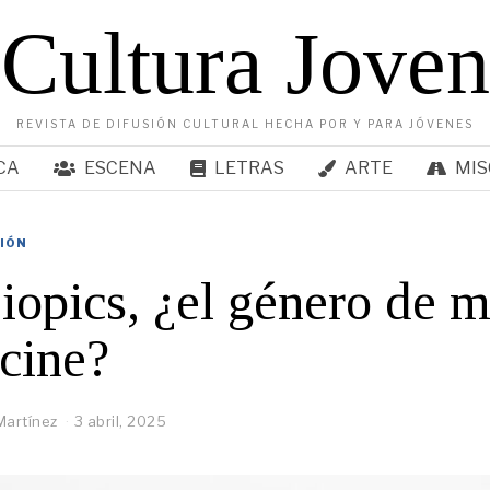
Cultura Joven
REVISTA DE DIFUSIÓN CULTURAL HECHA POR Y PARA JÓVENES
CA
ESCENA
LETRAS
ARTE
MIS
SIÓN
iopics, ¿el género de 
 cine?
Martínez
3 abril, 2025