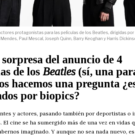
actores protagonistas para las películas de los Beatles, dirigidas 
 Mendes, Paul Mescal, Joseph Quinn, Barry Keoghan y Harris Dickins
 sorpresa del anuncio de 4
las de los
Beatles
(sí, una par
os hacemos una pregunta ¿e
dos por biopics?
ntes y actores, pasando también por deportistas o 
. El cine se ha sumergido más de una vez en vidas 
bernos imaginado. Y aunque no sea nada nuevo, es