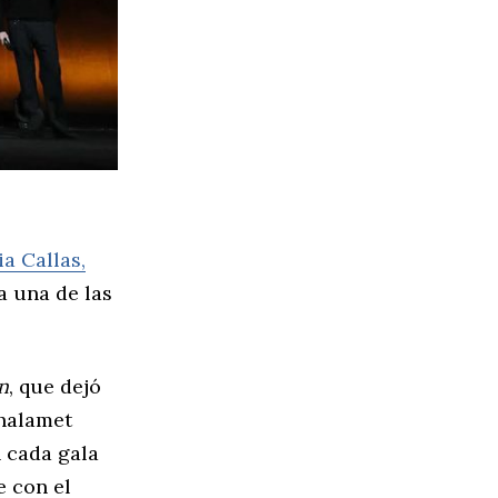
a Callas,
a una de las
n
, que dejó
Chalamet
n cada gala
e con el