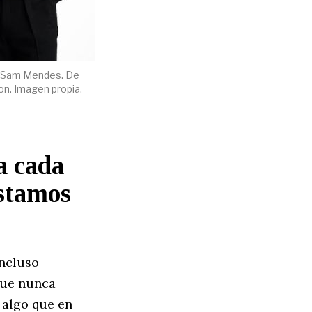
por Sam Mendes. De
on. Imagen propia.
a cada
stamos
incluso
que nunca
 algo que en