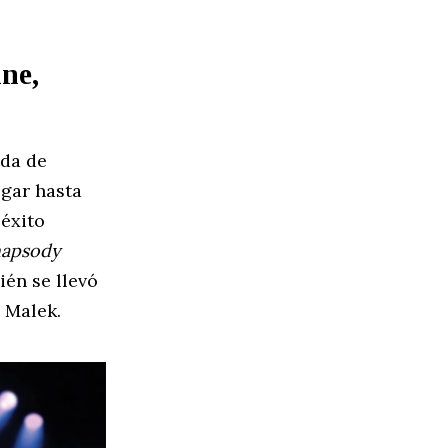
ine,
ada de
egar hasta
 éxito
hapsody
ién se llevó
 Malek.