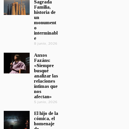
Sagrada
Familia,
historia de
un
monument
o
interminabl
e
8 junio, 2026
Anxos
Fazáns:
«Siempre
busqué
analizar las
relaciones
íntimas que
nos
afectan»
5 junio, 2026
El hijo de la
cómica, el
homenaje
de