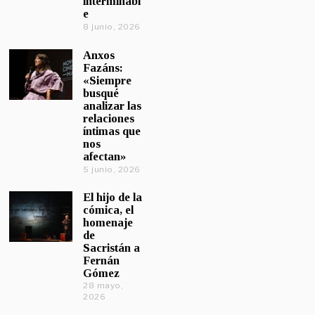
interminabl
e
8 junio, 2026
Anxos
Fazáns:
«Siempre
busqué
analizar las
relaciones
íntimas que
nos
afectan»
5 junio, 2026
El hijo de la
cómica, el
homenaje
de
Sacristán a
Fernán
Gómez
28 mayo,
2026