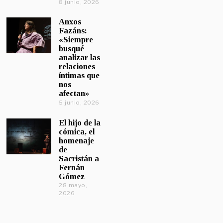
8 junio, 2026
Anxos
Fazáns:
«Siempre
busqué
analizar las
relaciones
íntimas que
nos
afectan»
5 junio, 2026
El hijo de la
cómica, el
homenaje
de
Sacristán a
Fernán
Gómez
28 mayo,
2026