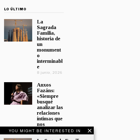
LO ÚLTIMO
La
Sagrada
Familia,
historia de
un
monument
o
interminabl
e
8 junio, 2026
Anxos
Fazáns:
«Siempre
busqué
analizar las
relaciones
íntimas que
nos
afectan»
YOU MIGHT BE INTERESTED IN
5 junio, 2026