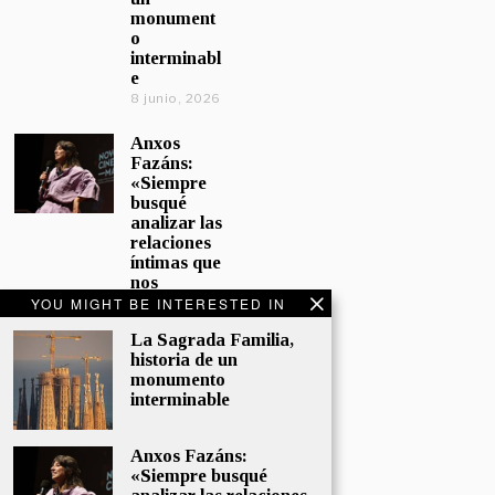
monument
o
interminabl
e
8 junio, 2026
Anxos
Fazáns:
«Siempre
busqué
analizar las
relaciones
íntimas que
nos
afectan»
YOU MIGHT BE INTERESTED IN
5 junio, 2026
La Sagrada Familia,
historia de un
El hijo de la
monumento
cómica, el
interminable
homenaje
de
Sacristán a
Anxos Fazáns:
Fernán
«Siempre busqué
Gómez