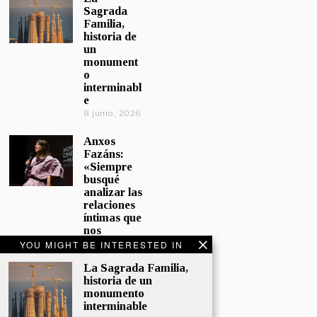
Sagrada
Familia,
historia de
un
monument
o
interminabl
e
8 junio, 2026
Anxos
Fazáns:
«Siempre
busqué
analizar las
relaciones
íntimas que
nos
afectan»
YOU MIGHT BE INTERESTED IN
5 junio, 2026
La Sagrada Familia,
historia de un
El hijo de la
monumento
cómica, el
interminable
homenaje