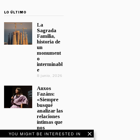
LO ÚLTIMO
La
Sagrada
Familia,
historia de
un
monument
o
interminabl
e
8 junio, 2026
Anxos
Fazáns:
«Siempre
busqué
analizar las
relaciones
íntimas que
nos
afectan»
YOU MIGHT BE INTERESTED IN
5 junio, 2026