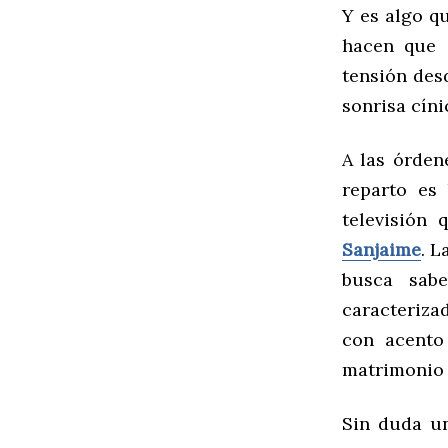
Y es algo q
hacen que 
tensión desd
sonrisa cíni
A las órde
reparto es 
televisión
Sanjaime
. L
busca sab
caracteriza
con acento
matrimonio 
Sin duda un