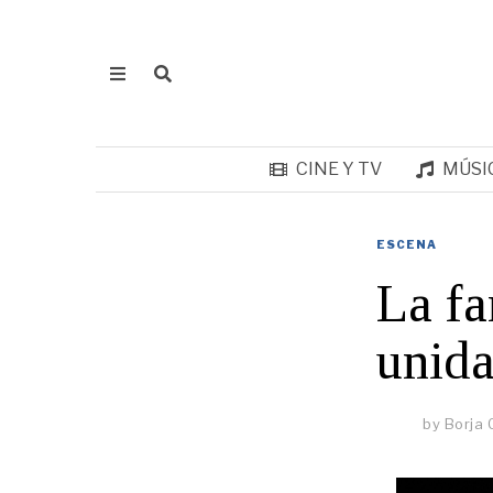
CINE Y TV
MÚSI
ESCENA
La fa
unid
by
Borja 