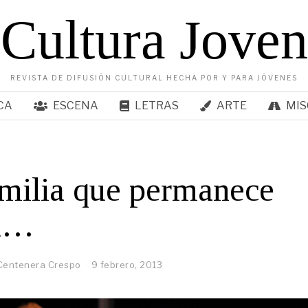
Cultura Joven
REVISTA DE DIFUSIÓN CULTURAL HECHA POR Y PARA JÓVENES
CA
ESCENA
LETRAS
ARTE
MIS
milia que permanece
a…
Centenera Crespo
9 febrero, 2013