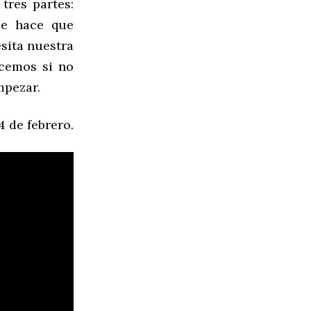
tres partes:
ue hace que
esita nuestra
cemos si no
mpezar.
 de febrero.