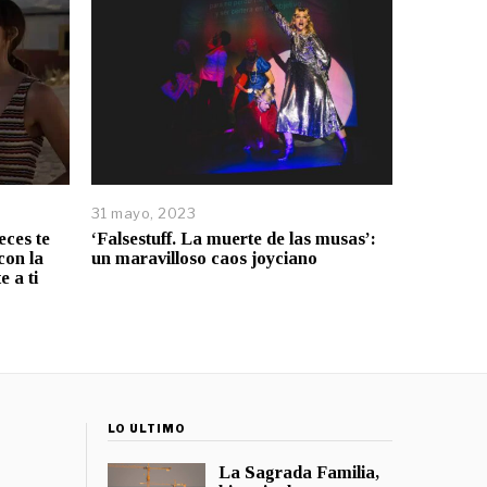
31 mayo, 2023
eces te
‘Falsestuff. La muerte de las musas’:
con la
un maravilloso caos joyciano
 a ti
LO ÚLTIMO
La Sagrada Familia,