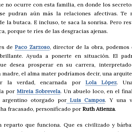
ue no ocurre con esta familia, en donde los secreto
se pudran aún más la relaciones afectivas. Te 
e la butaca. E incluso, te saca la sonrisa. Pero re
ca, porque te ríes de las desgracias ajenas.
nes de
Paco Zarzoso
, director de la obra, podemos 
brillante. Ayuda a ponerte en situación. El pad
 que desea prosperar en su carrera, interpreta
a madre, el alma mater podríamos decir, una arquit
er la verdad, encarnada por
Lola López
. Una
da por
Mireia Sobrevela
. Un abuelo loco, en el fina
 argentino otorgado por
Luis Campos
. Y una v
ha fracasado, personificado por
Ruth Atienza
.
 reparto que funciona. Que es civilizado y bárba