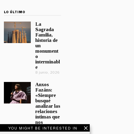
LO ÚLTIMO
La
Sagrada
Familia,
historia de
un
monument
o
interminabl
e
8 junio, 2026
Anxos
Fazáns:
«Siempre
busqué
analizar las
relaciones
íntimas que
nos
afectan»
YOU MIGHT BE INTERESTED IN
5 junio, 2026