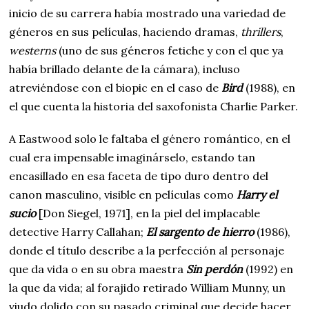
inicio de su carrera había mostrado una variedad de
géneros en sus películas, haciendo dramas,
thrillers
,
westerns
(uno de sus géneros fetiche y con el que ya
había brillado delante de la cámara), incluso
atreviéndose con el biopic en el caso de
Bird
(1988), en
el que cuenta la historia del saxofonista Charlie Parker.
A Eastwood solo le faltaba el género romántico, en el
cual era impensable imaginárselo, estando tan
encasillado en esa faceta de tipo duro dentro del
canon masculino, visible en películas como
Harry el
sucio
[Don Siegel, 1971], en la piel del implacable
detective Harry Callahan;
El sargento de hierro
(1986),
donde el título describe a la perfección al personaje
que da vida o en su obra maestra
Sin perdón
(1992) en
la que da vida; al forajido retirado William Munny, un
viudo dolido con su pasado criminal que decide hacer