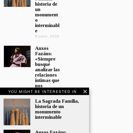
historia de
un
monument
o
interminabl
e
8 junio, 2026
Anxos
Fazáns:
«Siempre
busqué
analizar las
relaciones
íntimas que
nos
afectan»
YOU MIGHT BE INTERESTED IN
5 junio, 2026
La Sagrada Familia,
historia de un
El hijo de la
monumento
cómica, el
interminable
homenaje
de
Sacristán a
Anxos Fazáns: