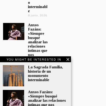
o
interminabl
e
8 junio, 2026
Anxos
Fazáns:
«Siempre
busqué
analizar las
relaciones
íntimas que
nos
afectan»
YOU MIGHT BE INTERESTED IN
5 junio, 2026
La Sagrada Familia,
historia de un
El hijo de la
monumento
cómica, el
interminable
homenaje
de
Sacristán a
Anxos Fazáns:
Fernán
«Siempre busqué
Gómez
analizar las relaciones
28 mayo,
íntimas que nos