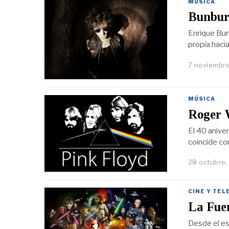
MÚSICA
Bunbur
Enrique Bun
propia hacia
7 noviembre
MÚSICA
Roger 
El 40 aniver
coincide con
28 octubre,
CINE Y TEL
La Fue
Desde el es