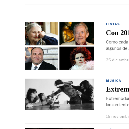
LISTAS
Con 201
Como cada añ
algunos de
25 diciembr
MÚSICA
Extremo
Extremoduro
lanzamiento
15 noviembr