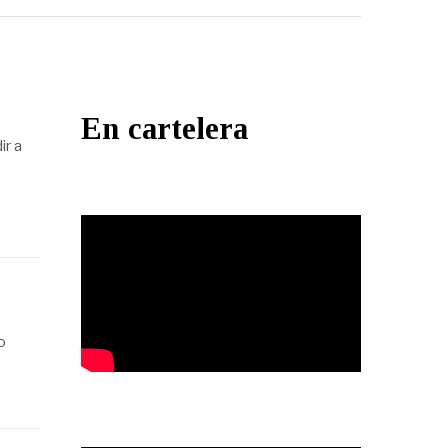
En cartelera
ir a
o