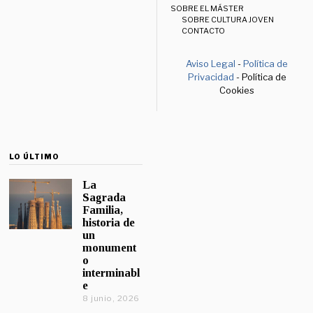
SOBRE EL MÁSTER
SOBRE CULTURA JOVEN
CONTACTO
Aviso Legal
-
Política de
Privacidad
- Política de
Cookies
LO ÚLTIMO
La
Sagrada
Familia,
historia de
un
monument
o
interminabl
e
8 junio, 2026