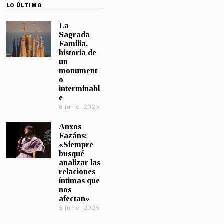
LO ÚLTIMO
La
Sagrada
Familia,
historia de
un
monument
o
interminabl
e
8 junio, 2026
Anxos
Fazáns:
«Siempre
busqué
analizar las
relaciones
íntimas que
nos
afectan»
5 junio, 2026