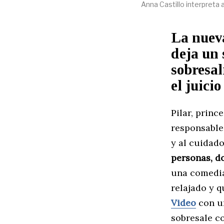
Anna Castillo interpreta 
La nueva
deja un 
sobresal
el juici
Pilar, princ
responsable.
y al cuidado
personas, do
una comedia 
relajado y q
Video
con un
sobresale c