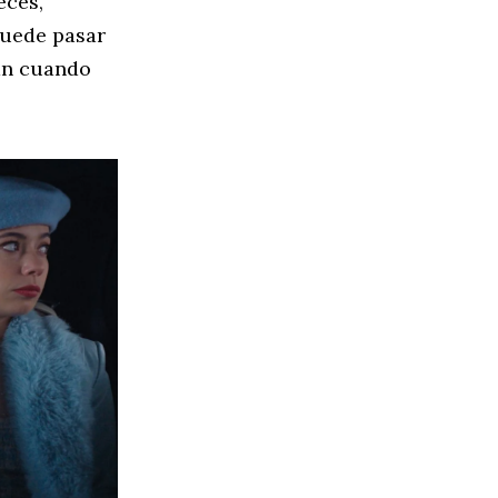
eces,
 puede pasar
ran cuando