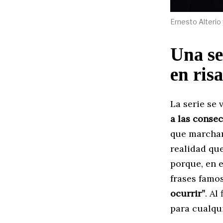
Ernesto Alterio
Una se
en risa
La serie se 
a las conse
que marchar
realidad qu
porque, en e
frases famo
ocurrir”
. Al
para cualqu