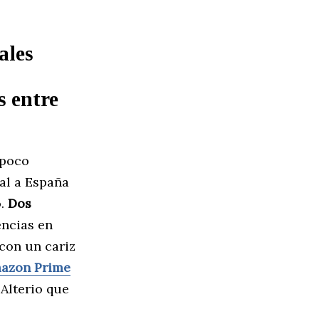
ales
s entre
 poco
eal a España
o.
Dos
encias en
 con un cariz
azon Prime
Alterio que