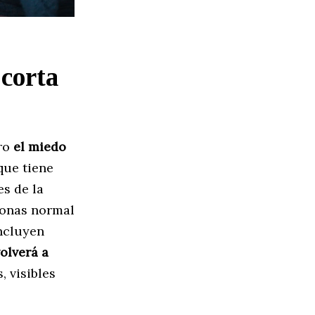
 corta
ero
el miedo
 que tiene
s de la
sonas normal
incluyen
olverá a
, visibles