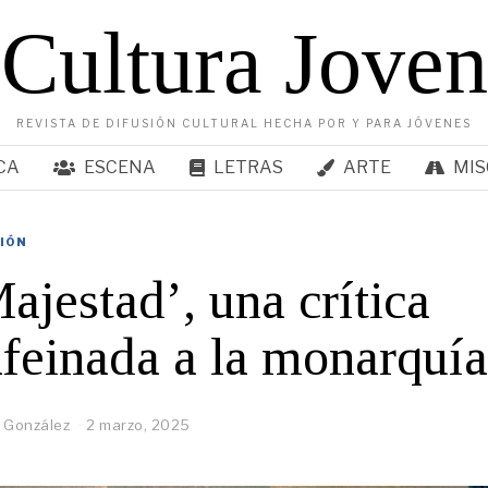
Cultura Joven
REVISTA DE DIFUSIÓN CULTURAL HECHA POR Y PARA JÓVENES
CA
ESCENA
LETRAS
ARTE
MIS
SIÓN
ajestad’, una crítica
feinada a la monarquía
 González
2 marzo, 2025