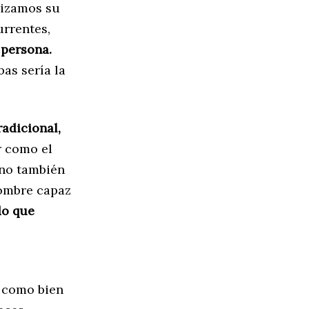
lizamos su
urrentes,
 persona.
as sería la
radicional,
r como el
ino también
hombre capaz
do que
,
, como bien