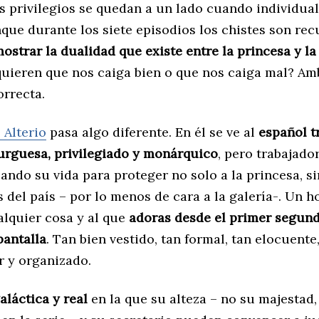
s privilegios se quedan a un lado cuando individua
nque durante los siete episodios los chistes son rec
ostrar la dualidad que existe entre la princesa y la
quieren que nos caiga bien o que nos caiga mal? Amb
orrecta.
 Alterio
pasa algo diferente. En él se ve al
español t
burguesa, privilegiado y monárquico
, pero trabajado
ando su vida para proteger no solo a la princesa, s
s del país – por lo menos de cara a la galería-. Un 
alquier cosa y al que
adoras desde el primer segun
pantalla
. Tan bien vestido, tan formal, tan elocuente
 y organizado.
aláctica y real
en la que su alteza – no su majestad