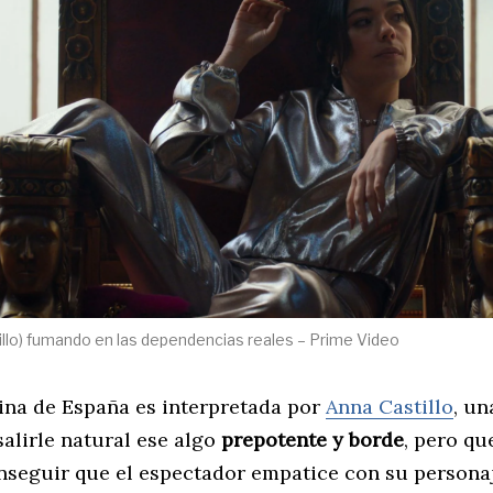
tillo) fumando en las dependencias reales – Prime Video
eina de España es interpretada por
Anna Castillo
, un
alirle natural ese algo
prepotente y borde
, pero qu
nseguir que el espectador empatice con su personaj