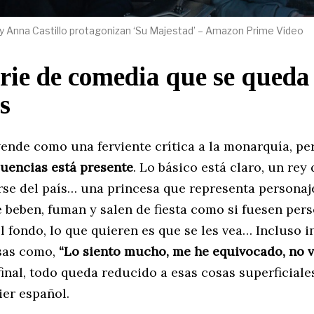
 y Anna Castillo protagonizan ‘Su Majestad’ – Amazon Prime Video
rie de comedia que se queda
s
vende como una ferviente crítica a la monarquía, p
cuencias está presente
. Lo básico está claro, un rey
se del país… una princesa que representa personaje
e beben, fuman y salen de fiesta como si fuesen per
l fondo, lo que quieren es que se les vea… Incluso 
sas como,
“Lo siento mucho, me he equivocado, no v
 final, todo queda reducido a esas cosas superficiales
ier español.