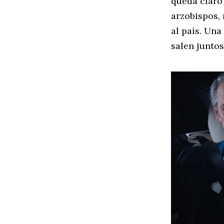
queda claro 
arzobispos, 
al país. Un
salen juntos