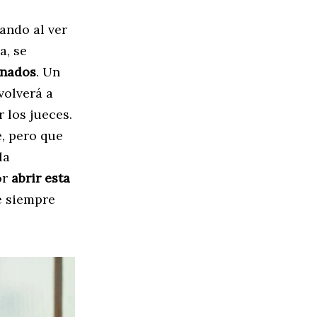
ando al ver
a, se
onados
. Un
volverá a
 los jueces.
, pero que
la
or
abrir esta
e siempre