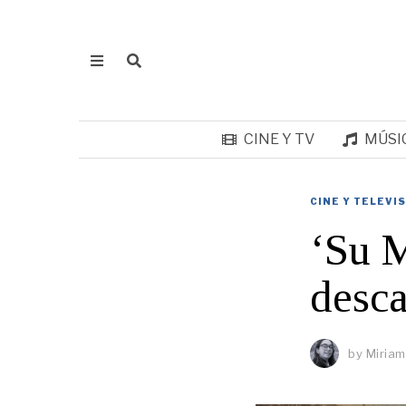
CINE Y TV
MÚSI
CINE Y TELEVI
‘Su M
desca
by
Miriam