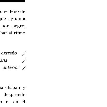
ida- lleno de
que aguanta
umor negro,
har al ritmo
n
extraño
/
ana
/
a
anterior
/
marchaban y
E desprende
do ni en el