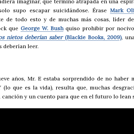
udiera imaginar, que terminó atrapada en una espir
solo supo escapar suicidándose. Érase
Mark Oli
nte de todo esto y de muchas más cosas, líder d
ock que
George W. Bush
quiso prohibir por nocivo
los
nietos
deberían
saber
(Blackie Books, 2009)
, un
s deberían leer.
eve años, Mr. E estaba sorprendido de no haber 
Y (lo que es la vida), resulta que, muchas desgrac
 canción y un cuento para que en el futuro lo lean 