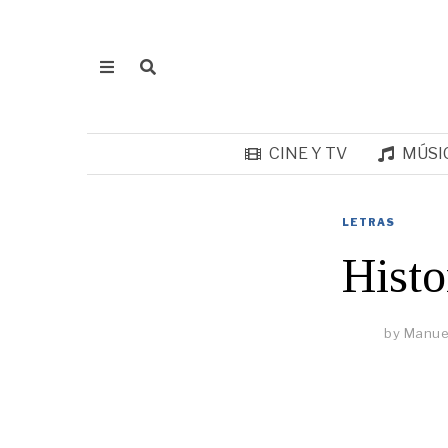
CINE Y TV
MÚSI
LETRAS
Histo
by
Manue