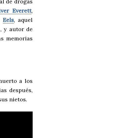
al de drogas
ver Everett
,
e
Eels
, aquel
, y autor de
as memorias
muerto a los
ias después,
sus nietos.