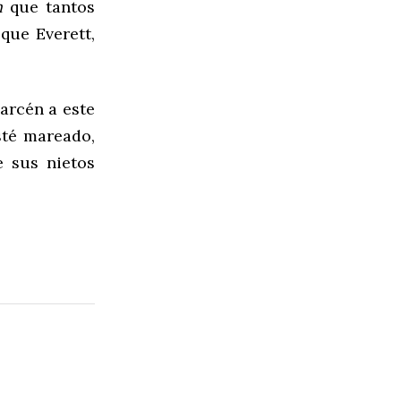
ón
que tantos
ue Everett,
 arcén a este
sté mareado,
 sus nietos