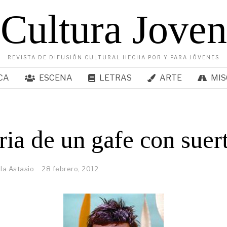
Cultura Joven
REVISTA DE DIFUSIÓN CULTURAL HECHA POR Y PARA JÓVENES
CA
ESCENA
LETRAS
ARTE
MIS
ria de un gafe con suer
la Astasio
28 febrero, 2012