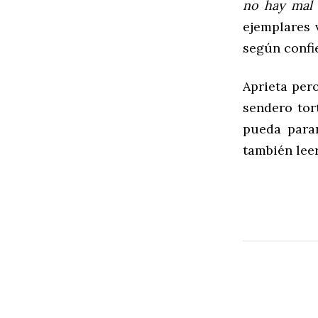
no
hay
mal
ejemplares
según confi
Aprieta pero
sendero tor
pueda para
también lee