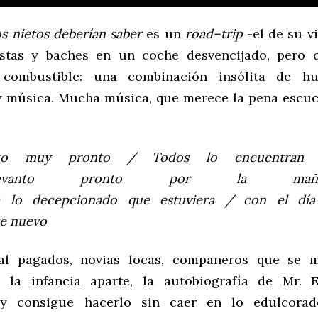
os
nietos
deberían
saber
es un
road
–
trip
-el de su v
estas y baches en un coche desvencijado, pero 
 combustible: una combinación insólita de h
 música. Mucha música, que merece la pena escuc
sto
muy
pronto
/
Todos l
o
encuentra
levanto
pronto
por
la
mañ
ta
lo
decepcionado
que
estuviera
/
con
el
dí
te
nuevo
al pagados, novias locas, compañeros que se 
 la infancia aparte, la autobiografía de Mr. 
 y consigue hacerlo sin caer en lo edulcora