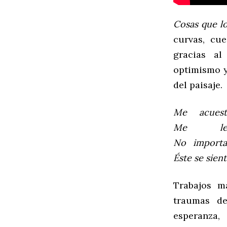
Cosas
que
l
curvas, cu
gracias al
optimismo y
del paisaje.
Me
acue
Me
No
impor
Éste
se
sien
Trabajos m
traumas de
esperanza,