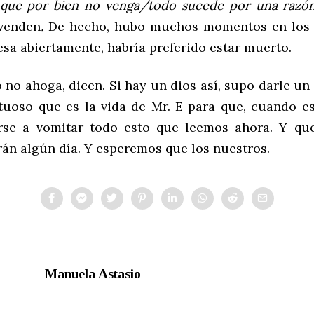
que
por
bien
no
venga
/
todo
sucede
por
una
raz
 venden
.
De hecho, hubo muchos momentos en los q
esa abiertamente, habría preferido estar muerto.
 no ahoga, dicen. Si hay un dios así, supo darle un
tuoso que es la vida de Mr. E para que, cuando e
rse a vomitar todo esto que leemos ahora. Y que
rán algún día. Y esperemos que los nuestros.
Manuela Astasio