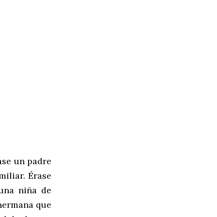
rase un padre
miliar. Érase
una niña de
 hermana que