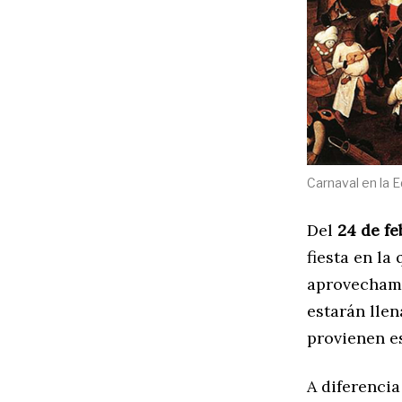
Carnaval en la 
Del
24 de fe
fiesta en l
aprovechamo
estarán llen
provienen e
A diferenci