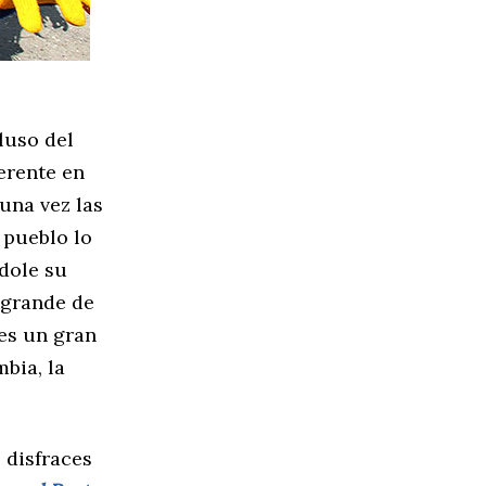
luso del
erente en
guna vez las
 pueblo lo
ndole su
 grande de
es un gran
bia, la
 disfraces