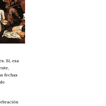
s. Sí, esa
ente,
as fechas
nde
lebración