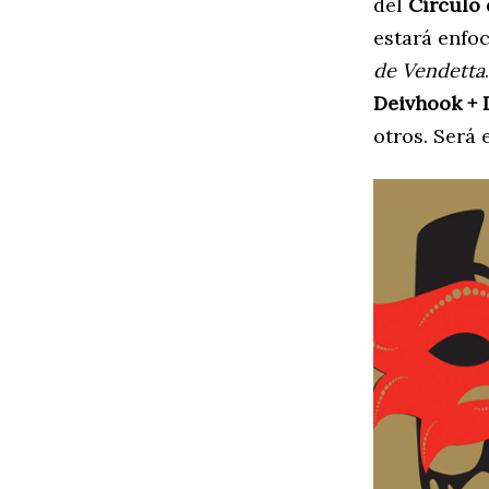
del
Círculo 
estará enfo
de Vendetta
Deivhook + 
otros. Será