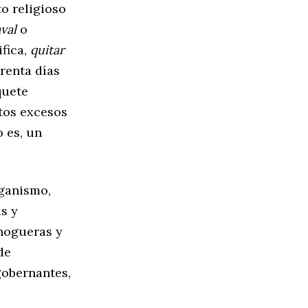
to religioso
val
o
ifica,
quitar
arenta días
quete
tos excesos
o es, un
aganismo,
as y
 hogueras y
de
 gobernantes,