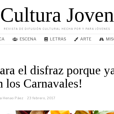
Cultura Joven
REVISTA DE DIFUSIÓN CULTURAL HECHA POR Y PARA JÓVENES
CA
ESCENA
LETRAS
ARTE
MIS
ara el disfraz porque y
n los Carnavales!
la Henao Páez
23 febrero, 2017