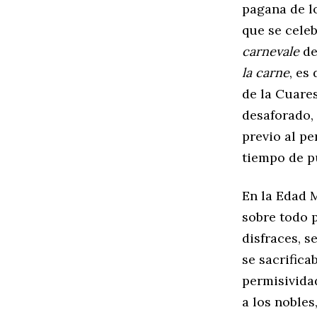
pagana de lo
que se cele
carnevale
de
la carne
, es
de la Cuare
desaforado,
previo al pe
tiempo de p
En la Edad 
sobre todo p
disfraces, s
se sacrifica
permisividad
a los nobles