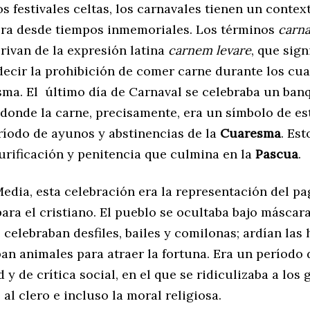
s festivales celtas, los carnavales tienen un contex
bra desde tiempos inmemoriales. Los términos
carna
rivan de la expresión latina
carnem levare
, que sign
 decir la prohibición de comer carne durante los cu
sma. El último día de Carnaval se celebraba un ban
 donde la carne, precisamente, era un símbolo de es
ríodo de ayunos y abstinencias de la
Cuaresma
. Est
urificación y penitencia que culmina en la
Pascua
.
Media, esta celebración era la representación del p
ara el cristiano. El pueblo se ocultaba bajo máscar
e celebraban desfiles, bailes y comilonas; ardían las
ban animales para atraer la fortuna. Era un período 
 y de crítica social, en el que se ridiculizaba a los
, al clero e incluso la moral religiosa.