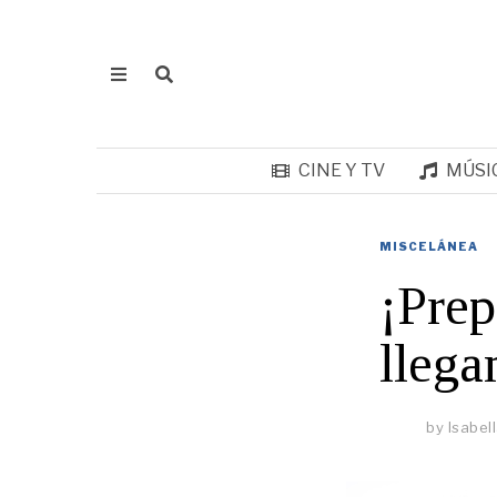
CINE Y TV
MÚSI
MISCELÁNEA
¡Prep
llega
by
Isabel