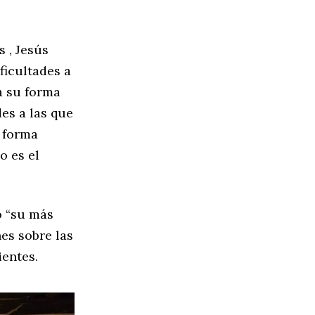
 , Jesús
ficultades a
a su forma
des a las que
e forma
o es el
o “su más
es sobre las
ientes.