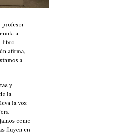
l profesor
enida a
 libro
ún afirma,
estamos a
tas y
 de la
leva la voz
fera
lajamos como
as fluyen en