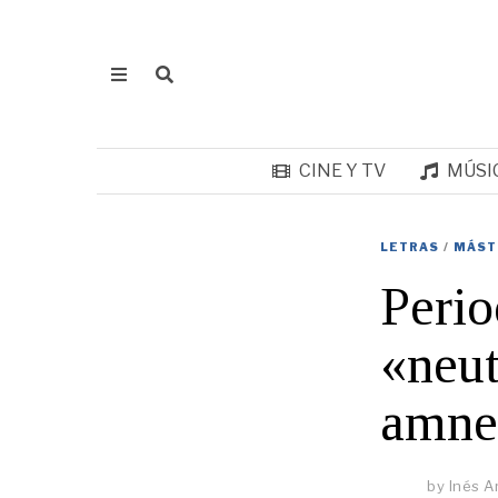
CINE Y TV
MÚSI
LETRAS
/
MÁST
Perio
«neut
amne
by
Inés A