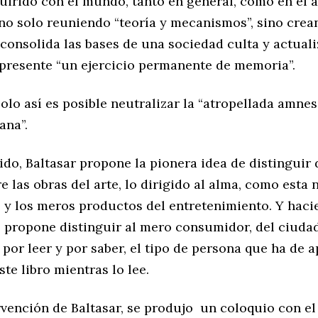
uirido con el mundo, tanto en general, como en el 
no solo reuniendo “teoría y mecanismos”, sino cre
consolida las bases de una sociedad culta y actuali
 presente “un ejercicio permanente de memoria”.
olo así es posible neutralizar la “atropellada amnes
ana”.
ido, Baltasar propone la pionera idea de distinguir
re las obras del arte, lo dirigido al alma, como esta
, y los meros productos del entretenimiento. Y hac
, propone distinguir al mero consumidor, del ciuda
or leer y por saber, el tipo de persona que ha de a
ste libro mientras lo lee.
rvención de Baltasar, se produjo un coloquio con el