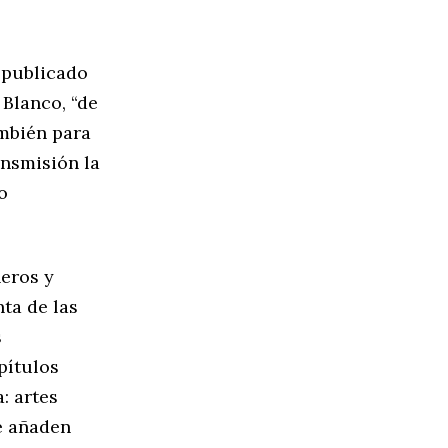
y publicado
 Blanco, “de
ambién para
ansmisión la
o
eros y
nta de las
s
pítulos
: artes
se añaden