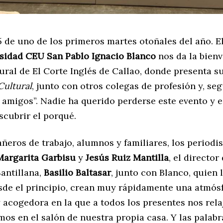
5 de uno de los primeros martes otoñales del año. E
sidad CEU San Pablo
Ignacio Blanco
nos da la bienv
ral de El Corte Inglés de Callao, donde presenta su
Cultural
, junto con otros colegas de profesión y, seg
 amigos”. Nadie ha querido perderse este evento y 
scubrir el porqué.
eros de trabajo, alumnos y familiares, los periodis
Margarita Garbisu
y
Jesús Ruiz Mantilla
, el director
antillana,
Basilio Baltasar
, junto con Blanco, quien l
sde el principio, crean muy rápidamente una atmós
y acogedora en la que a todos los presentes nos re
mos en el salón de nuestra propia casa. Y las palabr