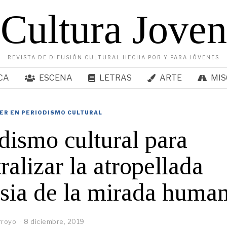
Cultura Joven
REVISTA DE DIFUSIÓN CULTURAL HECHA POR Y PARA JÓVENES
CA
ESCENA
LETRAS
ARTE
MIS
ER EN PERIODISMO CULTURAL
dismo cultural para
ralizar la atropellada
sia de la mirada huma
rroyo
8 diciembre, 2019