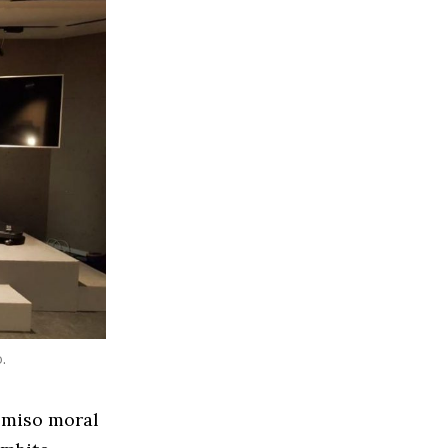
.
omiso moral