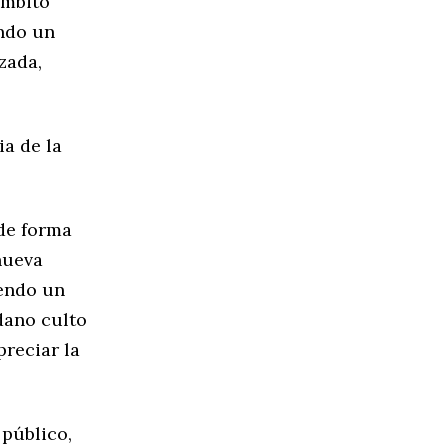
ámbito
ando un
zada,
ia de la
 de forma
 nueva
iendo un
dano culto
preciar la
 público,