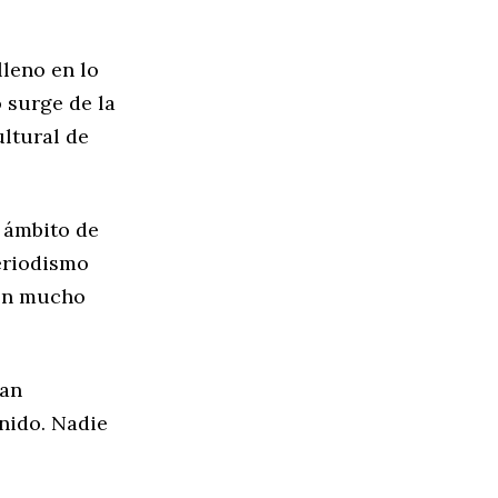
leno en lo
 surge de la
ultural de
l ámbito de
eriodismo
con mucho
tan
nido. Nadie