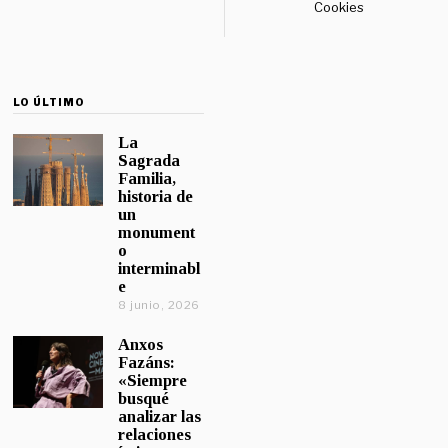
Cookies
LO ÚLTIMO
La
Sagrada
Familia,
historia de
un
monument
o
interminabl
e
8 junio, 2026
Anxos
Fazáns:
«Siempre
busqué
analizar las
relaciones