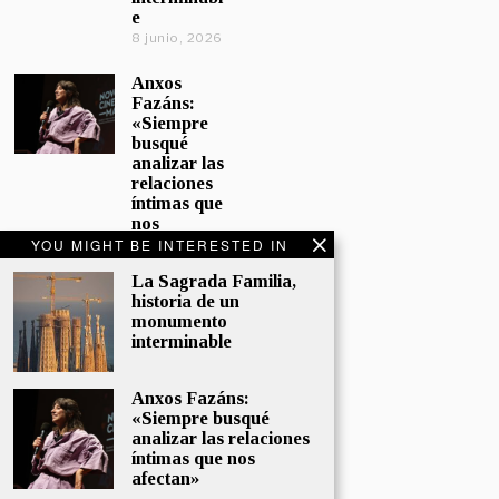
e
8 junio, 2026
Anxos
Fazáns:
«Siempre
busqué
analizar las
relaciones
íntimas que
nos
afectan»
YOU MIGHT BE INTERESTED IN
5 junio, 2026
La Sagrada Familia,
historia de un
El hijo de la
monumento
cómica, el
interminable
homenaje
de
Sacristán a
Anxos Fazáns:
Fernán
«Siempre busqué
Gómez
analizar las relaciones
28 mayo,
íntimas que nos
2026
afectan»