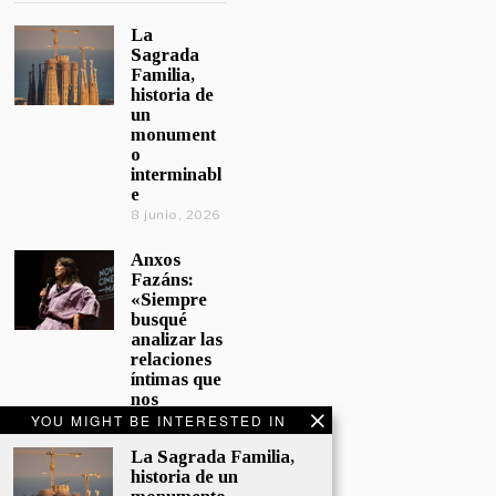
La
Sagrada
Familia,
historia de
un
monument
o
interminabl
e
8 junio, 2026
Anxos
Fazáns:
«Siempre
busqué
analizar las
relaciones
íntimas que
nos
afectan»
YOU MIGHT BE INTERESTED IN
5 junio, 2026
La Sagrada Familia,
historia de un
El hijo de la