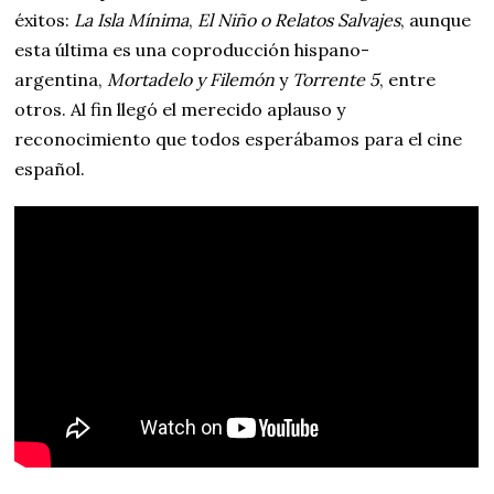
éxitos:
La Isla Mínima
,
El Niño o Relatos Salvajes
, aunque
esta última es una coproducción hispano-
argentina,
Mortadelo y Filemón
y
Torrente 5
, entre
otros. Al fin llegó el merecido aplauso y
reconocimiento que todos esperábamos para el cine
español.