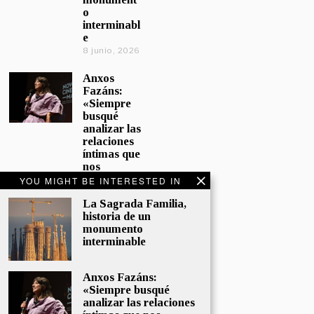
o
interminabl
e
8 junio, 2026
Anxos
Fazáns:
«Siempre
busqué
analizar las
relaciones
íntimas que
nos
afectan»
YOU MIGHT BE INTERESTED IN
5 junio, 2026
La Sagrada Familia,
historia de un
El hijo de la
monumento
cómica, el
interminable
homenaje
de
Sacristán a
Anxos Fazáns:
Fernán
«Siempre busqué
Gómez
analizar las relaciones
28 mayo,