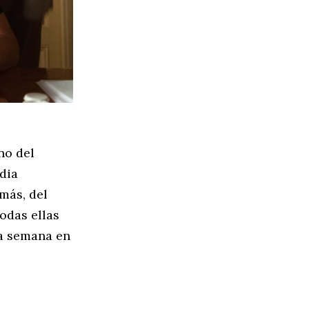
no del
dia
emás, del
Todas ellas
ta semana en