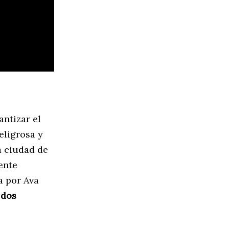
ntizar el
eligrosa y
a ciudad de
ente
a por Ava
a
dos