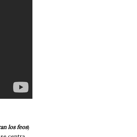
an los feos
)
 se centra