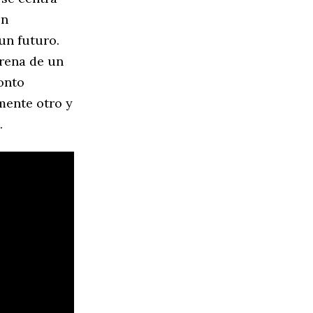
ón
un futuro.
irena de un
ronto
mente otro y
.