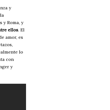
anza y
 la
ís y Roma, y
tre ellos
. El
de amor, es
tazos,
realmente lo
nta con
nger y