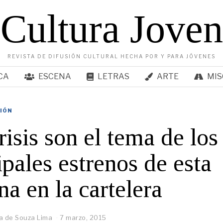
Cultura Joven
REVISTA DE DIFUSIÓN CULTURAL HECHA POR Y PARA JÓVENES
CA
ESCENA
LETRAS
ARTE
MIS
SIÓN
risis son el tema de los
ipales estrenos de esta
a en la cartelera
a de Souza Lima
7 marzo, 2015