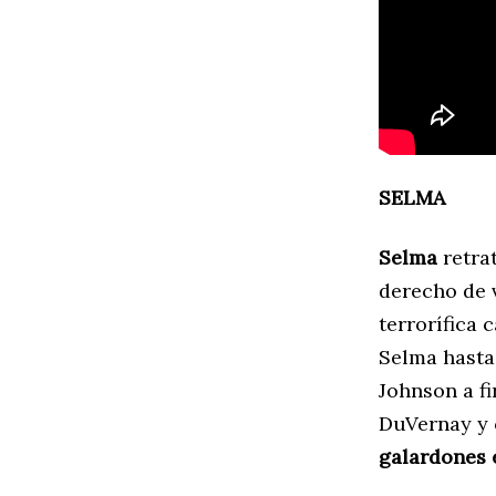
SELMA
Selma
retrat
derecho de v
terrorífica
Selma hasta
Johnson a fi
DuVernay y 
galardones 