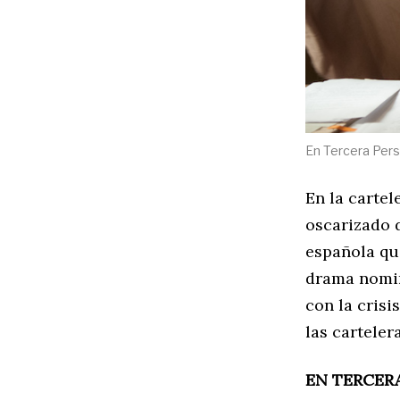
En Tercera Pers
En la carte
oscarizado 
española que
drama nomin
con la crisi
las carteler
EN TERCER