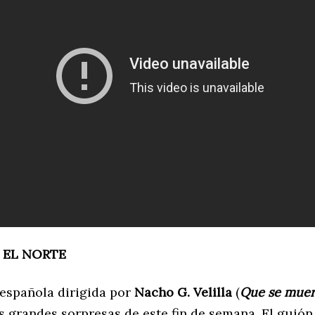
 EL NORTE
española dirigida por
Nacho G. Velilla
(
Que se muer
s grandes sorpresas de este fin de semana. El guión