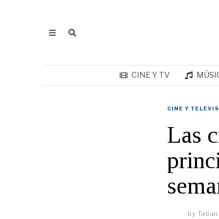
CINE Y TV
MÚSI
CINE Y TELEVI
Las c
princ
seman
by
Tatian