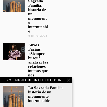
Sagrada
Familia,
historia de
un
monument
o
interminabl
e
8 junio, 2026
Anxos
Fazáns:
«Siempre
busqué
analizar las
relaciones
íntimas que
nos
afectan»
YOU MIGHT BE INTERESTED IN
5 junio, 2026
La Sagrada Familia,
historia de un
El hijo de la
monumento
cómica, el
interminable
homenaje
de