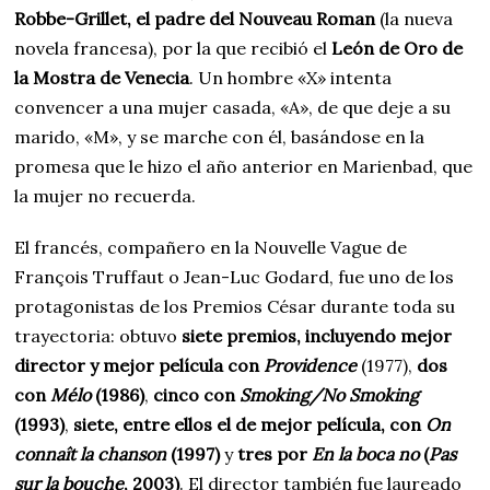
Robbe-Grillet, el padre del Nouveau Roman
(la nueva
novela francesa), por la que recibió el
León de Oro de
la Mostra de Venecia
. Un hombre «X» intenta
convencer a una mujer casada, «A», de que deje a su
marido, «M», y se marche con él, basándose en la
promesa que le hizo el año anterior en Marienbad, que
la mujer no recuerda.
El francés, compañero en la Nouvelle Vague de
François Truffaut o Jean-Luc Godard, fue uno de los
protagonistas de los Premios César durante toda su
trayectoria: obtuvo
siete premios, incluyendo mejor
director y mejor película con
Providence
(1977),
dos
con
Mélo
(1986)
,
cinco con
Smoking/No Smoking
(1993)
,
siete, entre ellos el de mejor película, con
On
connaît la chanson
(1997)
y
tres por
En la boca no
(
Pas
sur la bouche
, 2003)
. El director también fue laureado