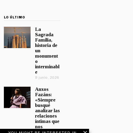
LO ÚLTIMO
La
Sagrada
Familia,
historia de
un
monument
o
interminabl
e
8 junio, 2026
Anxos
Fazáns:
«Siempre
busqué
analizar las
relaciones
íntimas que
nos
afectan»
YOU MIGHT BE INTERESTED IN