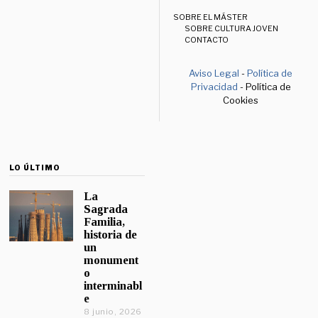
SOBRE EL MÁSTER
SOBRE CULTURA JOVEN
CONTACTO
Aviso Legal
-
Política de
Privacidad
- Política de
Cookies
LO ÚLTIMO
La
Sagrada
Familia,
historia de
un
monument
o
interminabl
e
8 junio, 2026