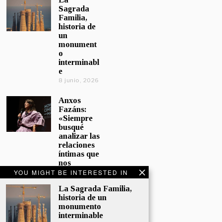
Sagrada
Familia,
historia de
un
monument
o
interminabl
e
8 junio, 2026
Anxos
Fazáns:
«Siempre
busqué
analizar las
relaciones
íntimas que
nos
afectan»
YOU MIGHT BE INTERESTED IN
5 junio, 2026
La Sagrada Familia,
historia de un
El hijo de la
monumento
cómica, el
interminable
homenaje