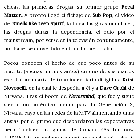
chicas, las primeras drogas, su primer grupo
Fecal
Matter
…y pronto llegó el fichaje de
Sub Pop
, el vídeo
de
‘Smells like teen spirit’
, la fama, las giras mundiales,
las drogas duras, la dependencia, el odio por el
mainstream, por verse en la televisión continuamente,
por haberse convertido en todo lo que odiaba.
Pocos conocen el hecho de que poco antes de su
muerte (apenas un mes antes) en uno de sus diarios
escribió una carta de tono incendiario dirigida a
Krist
Novoselik
en la cual le despedía a él y a
Dave Grohl
de
Nirvana. Tras el boom de
Nevermind
, que fue y sigue
siendo un auténtico himno para la Generación X,
Nirvana cayó en las redes de la MTV alimentando unas
ansias por el grupo que desbordaron las expectativas
pero también las ganas de Cobain. «As for now
NIRVANA is an embarrassment, my soul can’t take it.