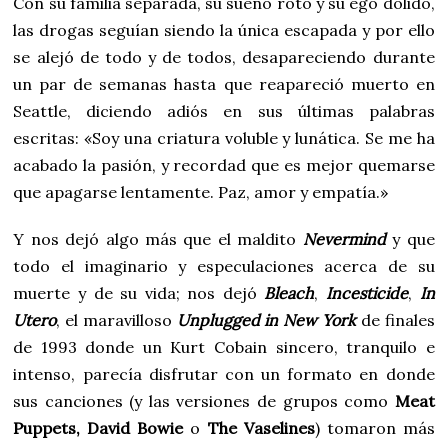
Con su familia separada, su sueño roto y su ego dolido,
las drogas seguían siendo la única escapada y por ello
se alejó de todo y de todos, desapareciendo durante
un par de semanas hasta que reapareció muerto en
Seattle, diciendo adiós en sus últimas palabras
escritas: «Soy una criatura voluble y lunática. Se me ha
acabado la pasión, y recordad que es mejor quemarse
que apagarse lentamente. Paz, amor y empatía.»
Y nos dejó algo más que el maldito
Nevermind
y que
todo el imaginario y especulaciones acerca de su
muerte y de su vida; nos dejó
Bleach
,
Incesticide
,
In
Utero
, el maravilloso
Unplugged in New York
de finales
de 1993 donde un Kurt Cobain sincero, tranquilo e
intenso, parecía disfrutar con un formato en donde
sus canciones (y las versiones de grupos como
Meat
Puppets,
David Bowie
o
The Vaselines
) tomaron más