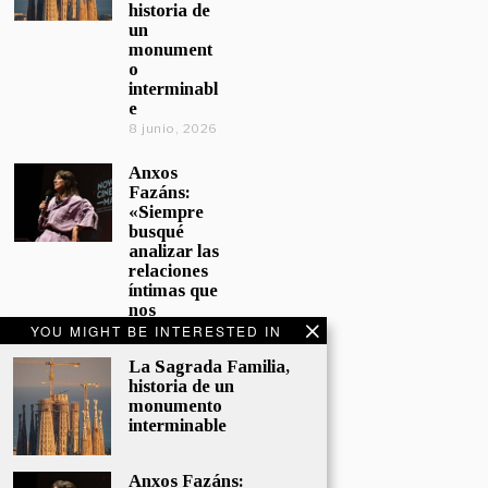
historia de
un
monument
o
interminabl
e
8 junio, 2026
Anxos
Fazáns:
«Siempre
busqué
analizar las
relaciones
íntimas que
nos
afectan»
YOU MIGHT BE INTERESTED IN
5 junio, 2026
La Sagrada Familia,
historia de un
El hijo de la
monumento
cómica, el
interminable
homenaje
de
Sacristán a
Anxos Fazáns: