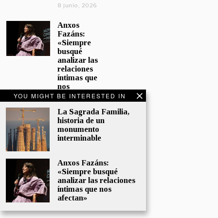
8 junio, 2026
Anxos
Fazáns:
«Siempre
busqué
analizar las
relaciones
íntimas que
nos
afectan»
YOU MIGHT BE INTERESTED IN
5 junio, 2026
La Sagrada Familia,
historia de un
El hijo de la
monumento
cómica, el
interminable
homenaje
de
Sacristán a
Anxos Fazáns:
Fernán
«Siempre busqué
Gómez
analizar las relaciones
28 mayo,
íntimas que nos
2026
afectan»