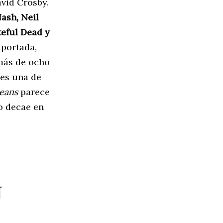
vid Crosby.
ash, Neil
teful Dead y
 portada,
más de ocho
 es una de
eans
parece
o decae en
N