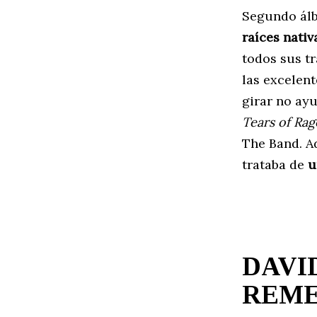
Segundo álbu
raíces nati
todos sus t
las excelent
girar no ay
Tears of Rag
The Band. A
trataba de
u
DAVI
REME