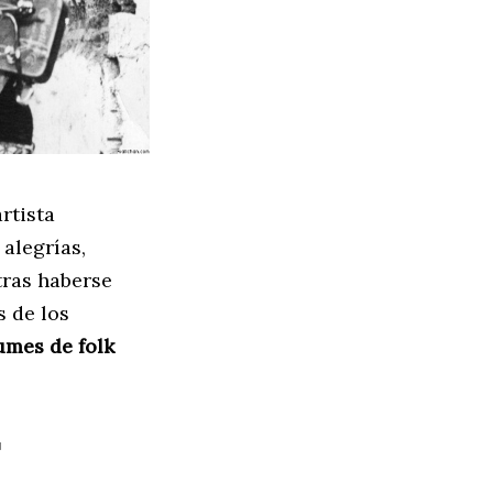
rtista
alegrías,
tras haberse
 de los
umes de folk
T