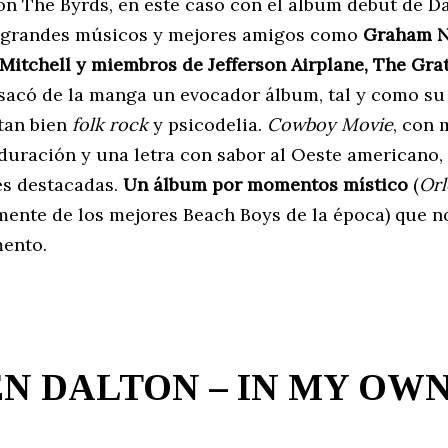
n The Byrds, en este caso con el álbum debut de Da
 grandes músicos y mejores amigos como
Graham N
 Mitchell y miembros de Jefferson Airplane, The Gra
 sacó de la manga un evocador álbum, tal y como su
tan bien
folk rock
y psicodelia.
Cowboy Movie
, con 
duración y una letra con sabor al Oeste americano,
es destacadas.
Un álbum por momentos místico
(
Orl
mente de los mejores Beach Boys de la época) que n
ento.
N DALTON – IN MY OW