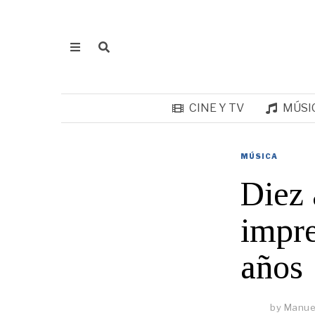
CINE Y TV
MÚSI
MÚSICA
Diez 
impre
años
by
Manuel