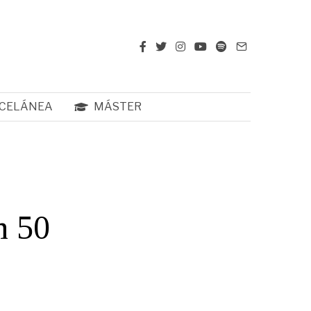
CELÁNEA
MÁSTER
n 50