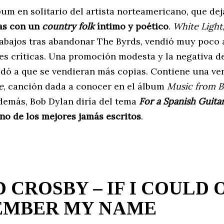
m en solitario del artista norteamericano, que deja
vas con un
country folk
íntimo y poético
.
White Light
rabajos tras abandonar The Byrds, vendió muy poco 
es críticas. Una promoción modesta y la negativa d
udó a que se vendieran más copias. Contiene una ve
e
, canción dada a conocer en el álbum
Music from B
demás, Bob Dylan diría del tema
For a Spanish Guita
no de los mejores jamás escritos
.
D CROSBY – IF I COULD 
MBER MY NAME