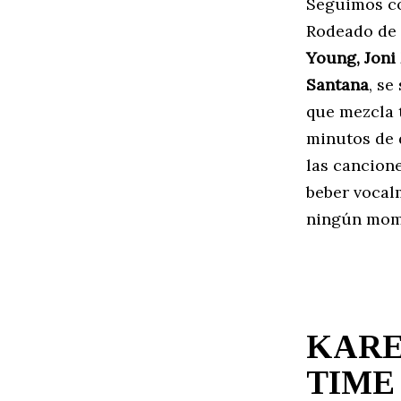
Seguimos co
Rodeado de
Young, Joni
Santana
, se
que mezcla 
minutos de 
las cancion
beber vocal
ningún mom
KARE
TIME