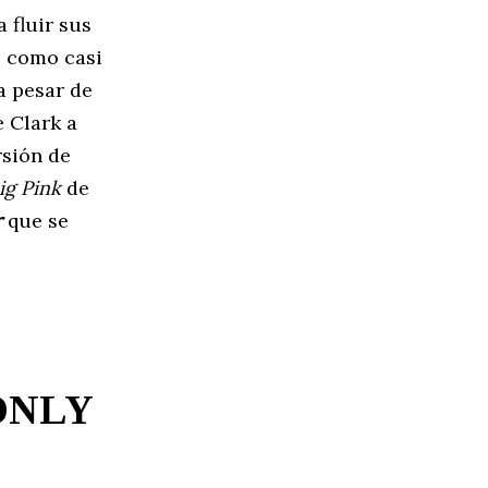
 fluir sus
, como casi
a pesar de
e Clark a
rsión de
ig Pink
de
r
que se
ONLY