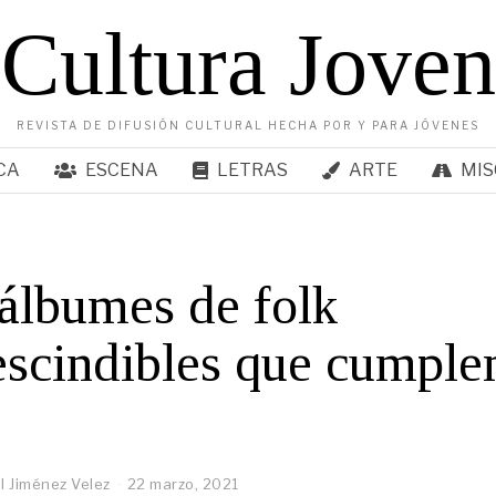
Cultura Joven
REVISTA DE DIFUSIÓN CULTURAL HECHA POR Y PARA JÓVENES
CA
ESCENA
LETRAS
ARTE
MIS
álbumes de folk
scindibles que cumple
 Jiménez Velez
22 marzo, 2021