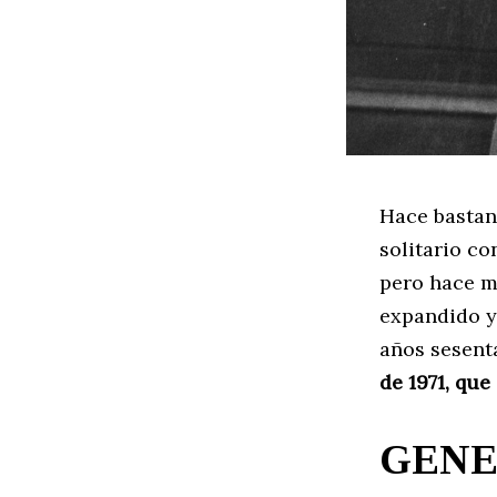
Hace bastant
solitario co
pero hace m
expandido y
años sesent
de 1971, qu
GENE