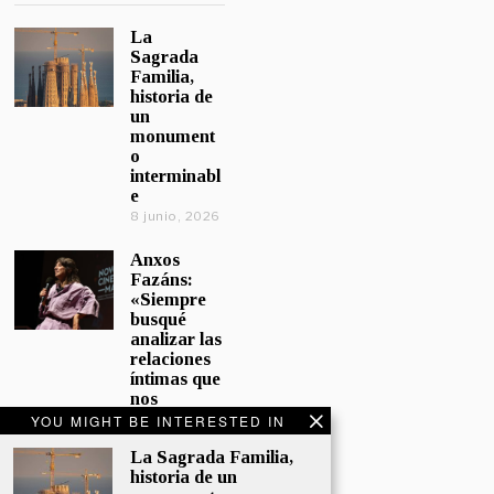
La
Sagrada
Familia,
historia de
un
monument
o
interminabl
e
8 junio, 2026
Anxos
Fazáns:
«Siempre
busqué
analizar las
relaciones
íntimas que
nos
afectan»
YOU MIGHT BE INTERESTED IN
5 junio, 2026
La Sagrada Familia,
historia de un
El hijo de la