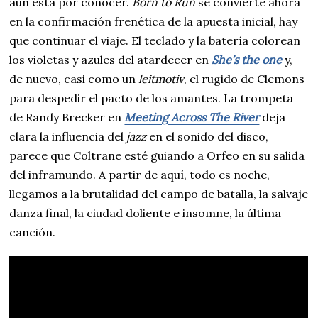
aún está por conocer.
Born to Run
se convierte ahora
en la confirmación frenética de la apuesta inicial, hay
que continuar el viaje. El teclado y la batería colorean
los violetas y azules del atardecer en
She’s the one
y,
de nuevo, casi como un
leitmotiv
, el rugido de Clemons
para despedir el pacto de los amantes. La trompeta
de Randy Brecker en
Meeting Across The River
deja
clara la influencia del
jazz
en el sonido del disco,
parece que Coltrane esté guiando a Orfeo en su salida
del inframundo. A partir de aquí, todo es noche,
llegamos a la brutalidad del campo de batalla, la salvaje
danza final, la ciudad doliente e insomne, la última
canción.