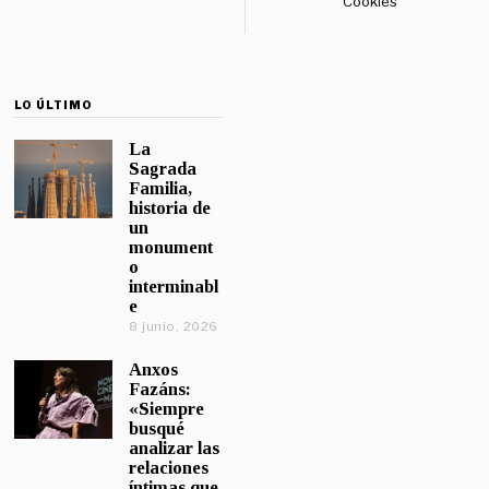
Cookies
LO ÚLTIMO
La
Sagrada
Familia,
historia de
un
monument
o
interminabl
e
8 junio, 2026
Anxos
Fazáns:
«Siempre
busqué
analizar las
relaciones
íntimas que