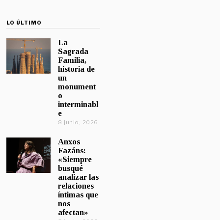
LO ÚLTIMO
La
Sagrada
Familia,
historia de
un
monument
o
interminabl
e
8 junio, 2026
Anxos
Fazáns:
«Siempre
busqué
analizar las
relaciones
íntimas que
nos
afectan»