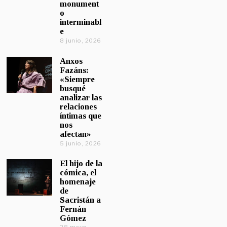
monument
o
interminabl
e
8 junio, 2026
Anxos
Fazáns:
«Siempre
busqué
analizar las
relaciones
íntimas que
nos
afectan»
5 junio, 2026
El hijo de la
cómica, el
homenaje
de
Sacristán a
Fernán
Gómez