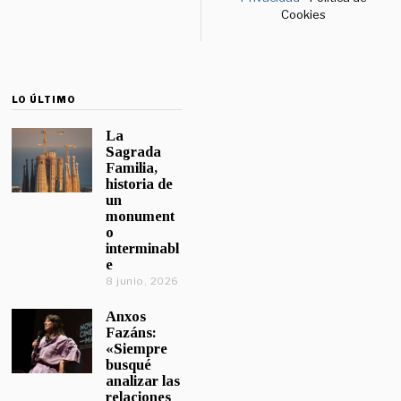
Cookies
LO ÚLTIMO
La
Sagrada
Familia,
historia de
un
monument
o
interminabl
e
8 junio, 2026
Anxos
Fazáns:
«Siempre
busqué
analizar las
relaciones