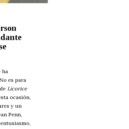
erson
idante
se
 ha
 No es para
 de
Licorice
esta ocasión,
ares y un
ean Penn,
 entusiasmo,