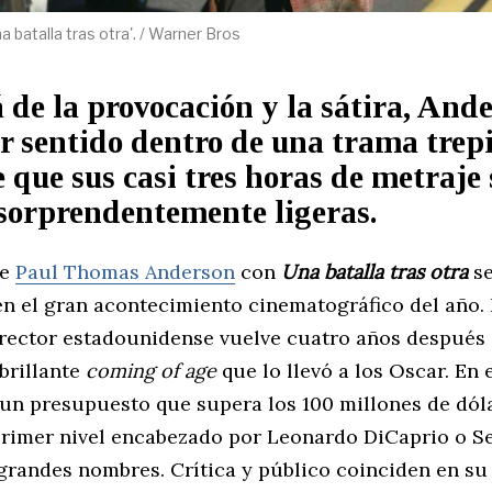
 batalla tras otra'. / Warner Bros
 de la provocación y la sátira, And
r sentido dentro de una trama trep
 que sus casi tres horas de metraje 
sorprendentemente ligeras.
de
Paul Thomas Anderson
con
Una batalla tras otra
se
en el gran acontecimiento cinematográfico del año.
irector estadounidense vuelve cuatro años después
 brillante
coming of age
que lo llevó a los Oscar. En 
 un presupuesto que supera los 100 millones de dól
primer nivel encabezado por Leonardo DiCaprio o S
 grandes nombres. Crítica y público coinciden en su