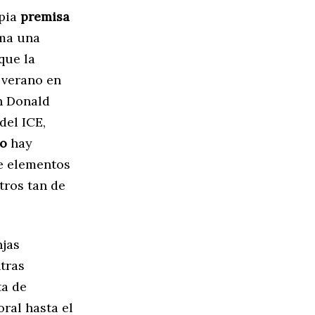
opia
premisa
rma una
que la
 verano en
n Donald
del ICE,
o
hay
e elementos
tros tan de
njas
tras
ta de
ral hasta el