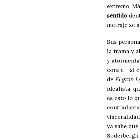
extremo. Más
sentido
dent
metraje se 
Sus persona
la trama y a
y atormenta
coraje —si e
de
El gran L
idealista, q
es esto lo q
contradicci
visceralidad
ya sabe qué 
Soderbergh 