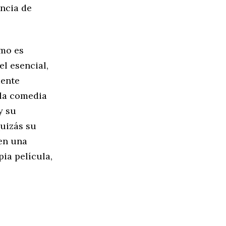
ancia de
omo es
l esencial,
mente
 la comedia
y su
quizás su
en una
pia película,