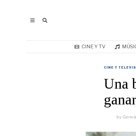
CINE Y TV
MÚSI
CINE Y TELEVI
Una b
ganar
by
Germá