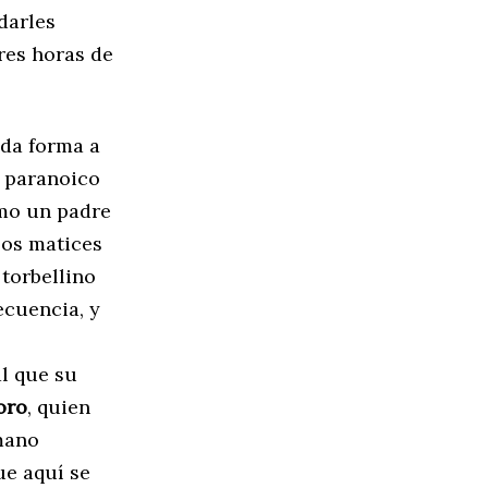
darles
res horas de
 da forma a
o paranoico
omo un padre
sos matices
 torbellino
ecuencia, y
l que su
oro
, quien
 mano
ue aquí se