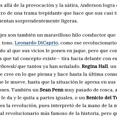
 allá de la provocación y la sátira, Anderson logra 
ro de una trama trepidante que hace que sus casi t
sientan sorprendentemente ligeras.
jes son también un maravilloso hilo conductor que
l tono.
Leonardo
DiCaprio
, como ese revolucionari
do al que sus vicios le ponen en jaque, pero que c
s que tal concepto existe— tira hacia delante con e
ebowski
que tantos ya han señalado.
Regina Hall
, un
ue cree en lo que piensa y hace hasta la última cons
ue le mueve, hasta que la situación le apresa en sus
ones. También un
Sean Penn
muy pasado de rosca, a
 le da y le quita a partes iguales, o un
Benicio del T
es la revolución, pues interpretó de la mano de la
al revolucionario más famoso de la historia, pero q