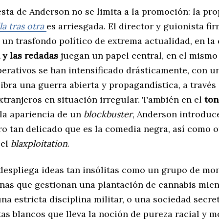
sta de Anderson no se limita a la promoción: la pr
la tras otra
es arriesgada. El director y guionista fi
 un trasfondo político de extrema actualidad, en la 
 y las redadas
juegan un papel central, en el mismo
perativos se han intensificado drásticamente, con u
bra una guerra abierta y propagandística, a través 
xtranjeros en situación irregular. También en el
ton
 la apariencia de un
blockbuster
, Anderson introduc
ro tan delicado que es la comedia negra, así como o
 el
blaxploitation
.
 despliega ideas tan insólitas como un grupo de mo
nas que gestionan una plantación de cannabis mien
a estricta disciplina militar, o una sociedad secre
s blancos que lleva la noción de pureza racial y mo