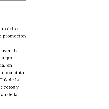
 un éxito
de promoción
joven. La
ojuego
ual en
en una cinta
Tok de la
e retos y
ón de la