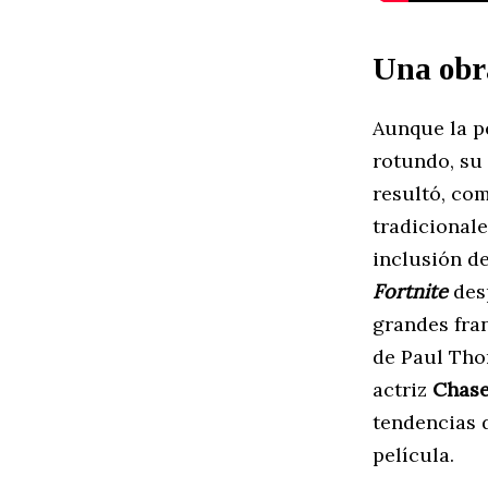
Una obra
Aunque la pe
rotundo, su
resultó, co
tradicional
inclusión d
Fortnite
desp
grandes fran
de Paul Tho
actriz
Chase 
tendencias 
película.