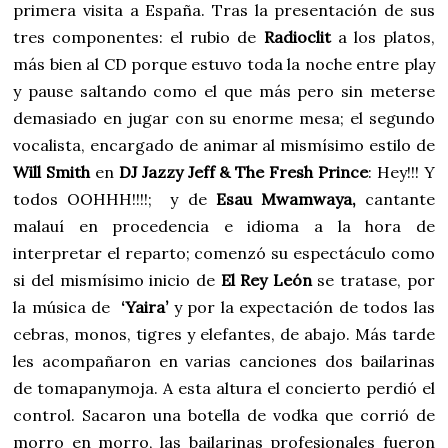
primera visita a España. Tras la presentación de sus
tres componentes: el rubio de
Radioclit
a los platos,
más bien al CD porque estuvo toda la noche entre play
y pause saltando como el que más pero sin meterse
demasiado en jugar con su enorme mesa; el segundo
vocalista, encargado de animar al mismísimo estilo de
Will Smith
en
DJ Jazz
y Jeff & The Fresh Prince
: Hey!!! Y
todos OOHHH!!!!; y de
Esau
Mwamwaya,
cantante
malauí en procedencia e idioma a la hora de
interpretar el reparto; comenzó su espectáculo como
si del mismísimo inicio de
El Rey León
se tratase, por
la música de
‘Yaira’
y por la expectación de todos las
cebras, monos, tigres y elefantes, de abajo. Más tarde
les acompañaron en varias canciones dos bailarinas
de tomapanymoja. A esta altura el concierto perdió el
control. Sacaron una botella de vodka que corrió de
morro en morro, las bailarinas profesionales fueron