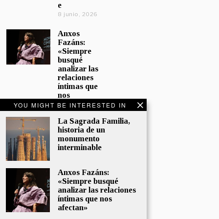
e
8 junio, 2026
Anxos
Fazáns:
«Siempre
busqué
analizar las
relaciones
íntimas que
nos
afectan»
YOU MIGHT BE INTERESTED IN
5 junio, 2026
La Sagrada Familia,
historia de un
El hijo de la
monumento
cómica, el
interminable
homenaje
de
Sacristán a
Anxos Fazáns:
Fernán
«Siempre busqué
Gómez
analizar las relaciones
28 mayo,
íntimas que nos
2026
afectan»