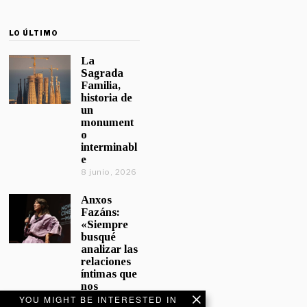
LO ÚLTIMO
La
Sagrada
Familia,
historia de
un
monument
o
interminabl
e
8 junio, 2026
Anxos
Fazáns:
«Siempre
busqué
analizar las
relaciones
íntimas que
nos
afectan»
YOU MIGHT BE INTERESTED IN