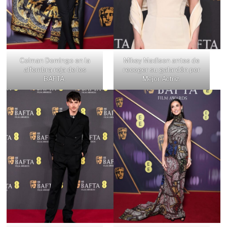
Colman Domingo en la
Mikey Madison antes de
alfombra roja de los
recoger su galardón por
BAFTA.
Mejor Actriz.