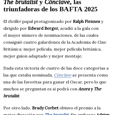
The brutalist
y
Cónclave
, las
triunfadoras de los BAFTA 2025
El
thriller
papal protagonizado por
Ralph Fiennes
y
dirigido por
Edward Berger,
acudió a la gala con
el mayor número de nominaciones, de las cuales
consiguió cuatro galardones de la Academia de Cine
Británica: mejor película, mejor película británica,
mejor guion adaptado y mejor montaje.
Dada esta victoria de cuatro de las doce categorías a
las que estaba nominada,
Cónclave
se presenta como
una de las favoritas para ganar el Oscar, pero lo que
muchos se preguntan es si podrá con
Anora
y
The
brutalist
.
Por otro lado,
Brady Corbet
obtuvo el premio a la
mejor dirección por
The brutalist
. Sin embargo
Adrien