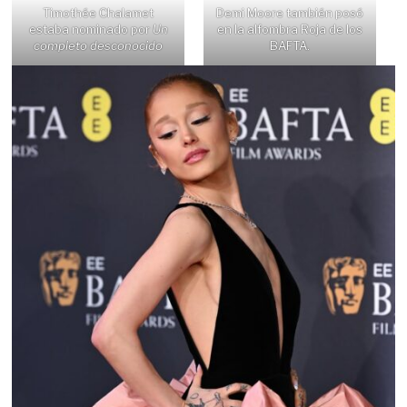
Timothée Chalamet
Demi Moore también posó
estaba nominado por
Un
en la alfombra Roja de los
completo desconocido
BAFTA.