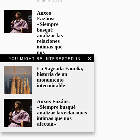
8 junio, 2026
Anxos
Fazáns:
«Siempre
busqué
analizar las
relaciones
íntimas que
nos
afectan»
YOU MIGHT BE INTERESTED IN
5 junio, 2026
La Sagrada Familia,
historia de un
El hijo de la
monumento
cómica, el
interminable
homenaje
de
Sacristán a
Anxos Fazáns:
Fernán
«Siempre busqué
Gómez
analizar las relaciones
28 mayo,
íntimas que nos
2026
afectan»