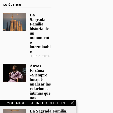
LO ÚLTIMO
La
Sagrada
Familia,
historia de
un
monument
o
interminabl
e
8 junio, 2026
Anxos
Fazáns:
«Siempre
busqué
analizar las
relaciones
íntimas que
nos
afectan»
YOU MIGHT BE INTERESTED IN
5 junio, 2026
La Sagrada Familia,