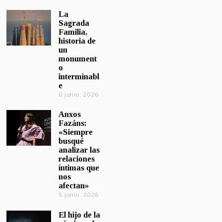
La
Sagrada
Familia,
historia de
un
monument
o
interminabl
e
8 junio, 2026
Anxos
Fazáns:
«Siempre
busqué
analizar las
relaciones
íntimas que
nos
afectan»
5 junio, 2026
El hijo de la