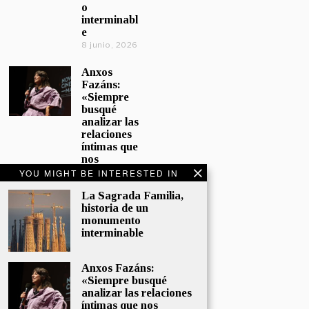
o
interminabl
e
8 junio, 2026
Anxos
Fazáns:
«Siempre
busqué
analizar las
relaciones
íntimas que
nos
afectan»
YOU MIGHT BE INTERESTED IN
5 junio, 2026
La Sagrada Familia,
historia de un
El hijo de la
monumento
cómica, el
interminable
homenaje
de
Sacristán a
Anxos Fazáns:
Fernán
«Siempre busqué
Gómez
analizar las relaciones
28 mayo,
íntimas que nos