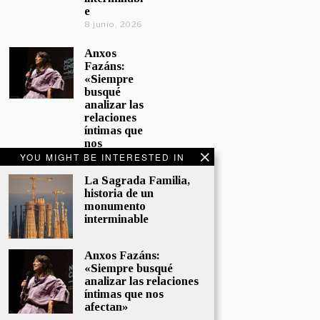
e
8 junio, 2026
Anxos
Fazáns:
«Siempre
busqué
analizar las
relaciones
íntimas que
nos
afectan»
YOU MIGHT BE INTERESTED IN
5 junio, 2026
La Sagrada Familia,
historia de un
El hijo de la
monumento
cómica, el
interminable
homenaje
de
Sacristán a
Anxos Fazáns:
Fernán
«Siempre busqué
Gómez
analizar las relaciones
28 mayo,
íntimas que nos
2026
afectan»