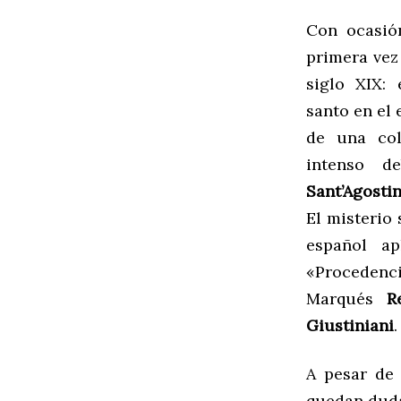
Con ocasió
primera vez 
siglo XIX:
santo en el
de una col
intenso d
Sant’Agosti
El misterio
español ap
«Procedenc
Marqués
R
Giustiniani
.
A pesar de 
quedan duda