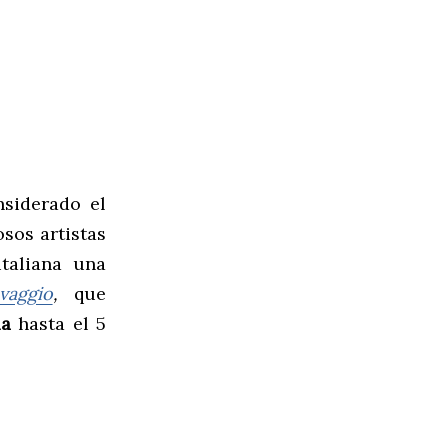
nsiderado el
sos artistas
italiana una
aggio
,
que
ia
hasta el 5