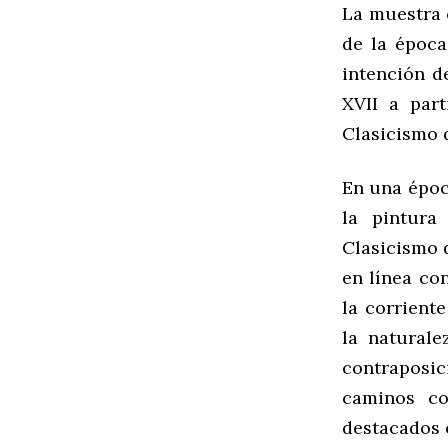
La muestra 
de la époc
intención d
XVII a part
Clasicismo 
En una époc
la pintura
Clasicismo 
en línea con
la corrient
la naturale
contraposi
caminos co
destacados e