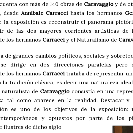
cuenta con más de 140 obras de
Caravaggio
y de ot
a, desde
Annibale Carracci
hasta los hermanos
Ge
e la exposición es reconstruir el panorama pictóri
ir de las dos mayores corrientes artísticas de 
de los hermanos
Carracci
y el Naturalismo de
Cara
a de grandes cambios políticos, sociales y sobretod
 se dirige en dos direcciones paralelas pero di
de los hermanos
Carracci
trataba de representar un
 la tradición clásica, es decir una naturaleza idea
e naturalista de
Caravaggio
consistía en una repre
za tal como aparece en la realidad. Destacar y 
ción es uno de los objetivos de la exposición: 
ntemporáneos y opuestos por parte de los p
 il
ustres de dicho siglo.