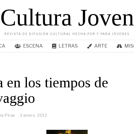
Cultura Joven
REVISTA DE DIFUSIÓN CULTURAL HECHA POR Y PARA JÓVENES
CA
ESCENA
LETRAS
ARTE
MIS
 en los tiempos de
vaggio
ia Piras
3 enero, 2012