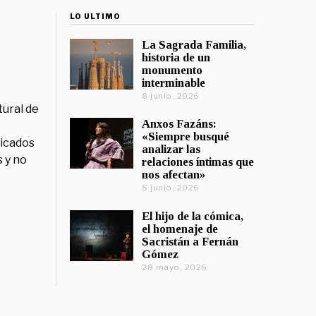
LO ÚLTIMO
La Sagrada Familia,
historia de un
monumento
interminable
8 junio, 2026
tural de
Anxos Fazáns:
«Siempre busqué
licados
analizar las
 y no
relaciones íntimas que
nos afectan»
5 junio, 2026
El hijo de la cómica,
el homenaje de
Sacristán a Fernán
Gómez
28 mayo, 2026