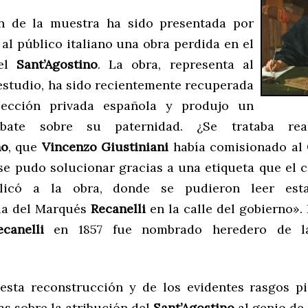
n de la muestra ha sido presentada por
al público italiano una obra perdida en el
 el
Sant’Agostino
. La obra, representa al
 estudio, ha sido recientemente recuperada
ección privada española y produjo un
ebate sobre su paternidad. ¿Se trataba rea
no
, que
Vincenzo Giustiniani
había comisionado al
 se pudo solucionar gracias a una etiqueta que el c
licó a la obra, donde se pudieron leer esta
ia del Marqués
Recanelli
en la calle del gobierno».
ecanelli
en 1857 fue nombrado heredero de la
esta reconstrucción y de los evidentes rasgos pi
s sobre la atribución del
Sant’Agostino
al genio de