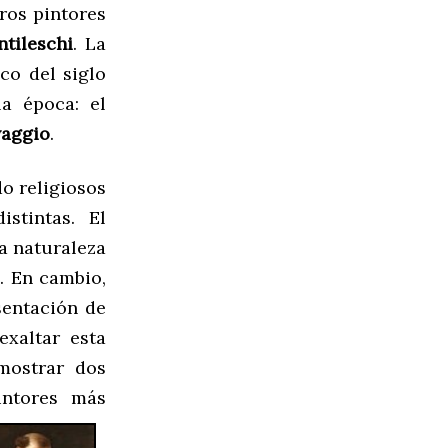
ros pintores
ntileschi
. La
co del siglo
la época: el
vaggio
.
o religiosos
stintas. El
a naturaleza
l. En cambio,
sentación de
exaltar esta
mostrar dos
intores más