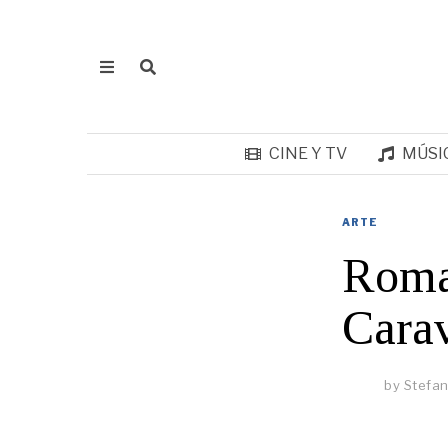
CINE Y TV
MÚSI
ARTE
Roma
Cara
by
Stefan