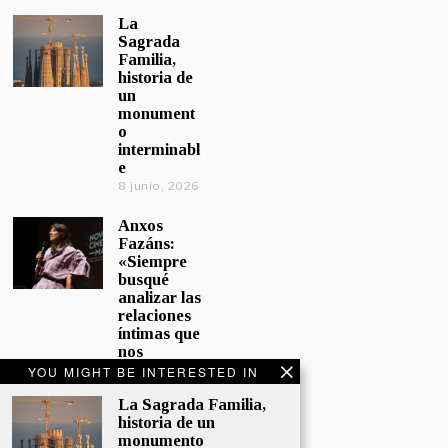
La
Sagrada
Familia,
historia de
un
monument
o
interminabl
e
8 junio, 2026
Anxos
Fazáns:
«Siempre
busqué
analizar las
relaciones
íntimas que
nos
afectan»
YOU MIGHT BE INTERESTED IN
5 junio, 2026
La Sagrada Familia,
historia de un
El hijo de la
monumento
cómica, el